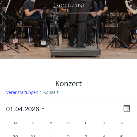
(Konfuzius)
Konzert
Veranstaltungen
Konzert
Veranstaltungen
A
V
01.04.2026
Mona
Datum
K
n
e
M
MONTAG
D
DIENSTAG
M
MITTWOCH
D
DONNERSTAG
F
FREITAG
S
SAMSTAG
S
SONNTA
wählen.
0
0
0
0
0
0
0
30
31
1
2
3
4
5